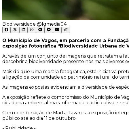
Biodiversidade @lgmedia04
O Município de Vagos, em parceria com a Fundação 
exposição fotográfica “Biodiversidade Urbana de 
Através de um conjunto de imagens que retratam a fauna 
descobrir a biodiversidade presente nos mais diversos e
Mais do que uma mostra fotográfica, esta iniciativa pre
a ligação da comunidade ao património natural do territ
As imagens expostas evidenciam a diversidade de espéci
A exposição reflete o compromisso do Município de Va
cidadania ambiental mais informada, participativa e res
Com coordenação de Marta Tavares, a exposição integr
público até ao dia 11 de outubro.
-
Publicidade
-